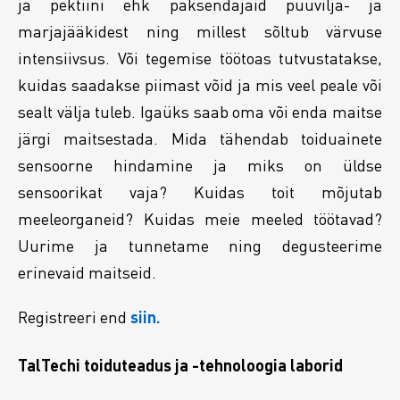
ja pektiini ehk paksendajaid puuvilja- ja
marjajääkidest ning millest sõltub värvuse
intensiivsus. Või tegemise töötoas tutvustatakse,
kuidas saadakse piimast võid ja mis veel peale või
sealt välja tuleb. Igaüks saab oma või enda maitse
järgi maitsestada. Mida tähendab toiduainete
sensoorne hindamine ja miks on üldse
sensoorikat vaja? Kuidas toit mõjutab
meeleorganeid? Kuidas meie meeled töötavad?
Uurime ja tunnetame ning degusteerime
erinevaid maitseid.
Registreeri end
siin.
TalTechi toiduteadus ja -tehnoloogia laborid