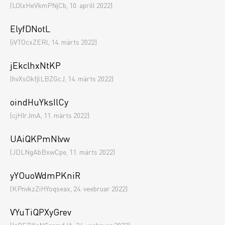
(LOlxHeVkmPNjCb, 10. aprill 2022)
ElyfDNotL
(iVTOcxZERl, 14. märts 2022)
jEkclhxNtKP
(hvXsOkfjlLBZGcJ, 14. märts 2022)
oindHuYksIlCy
(cjHIrJmA, 11. märts 2022)
UAiQKPmNlvw
(JDLNgAbBxwCpe, 11. märts 2022)
yYOuoWdmPKniR
(KPnvkzZiHYoqseax, 24. veebruar 2022)
VYuTiQPXyGrev