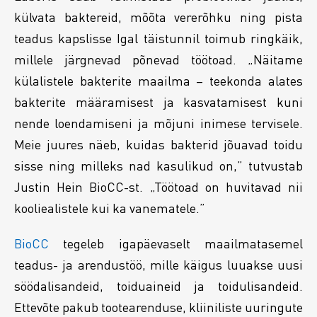
külvata baktereid, mõõta vererõhku ning pista
teadus kapslisse Igal täistunnil toimub ringkäik,
millele järgnevad põnevad töötoad. „Näitame
külalistele bakterite maailma – teekonda alates
bakterite määramisest ja kasvatamisest kuni
nende loendamiseni ja mõjuni inimese tervisele.
Meie juures näeb, kuidas bakterid jõuavad toidu
sisse ning milleks nad kasulikud on,” tutvustab
Justin Hein BioCC-st. „Töötoad on huvitavad nii
kooliealistele kui ka vanematele.”
BioCC
tegeleb igapäevaselt maailmatasemel
teadus- ja arendustöö, mille käigus luuakse uusi
söödalisandeid, toiduaineid ja toidulisandeid.
Ettevõte pakub tootearenduse, kliiniliste uuringute