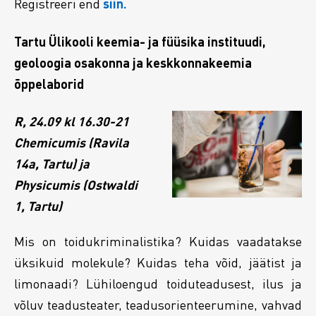
Registreeri end
siin.
Tartu Ülikooli keemia- ja füüsika instituudi,
geoloogia osakonna ja keskkonnakeemia
õppelaborid
R, 24.09 kl 16.30-21
Chemicumis (Ravila
14a, Tartu) ja
Physicumis (Ostwaldi
1, Tartu)
Mis on toidukriminalistika? Kuidas vaadatakse
üksikuid molekule? Kuidas teha võid, jäätist ja
limonaadi? Lühiloengud toiduteadusest, ilus ja
võluv teadusteater, teadusorienteerumine, vahvad