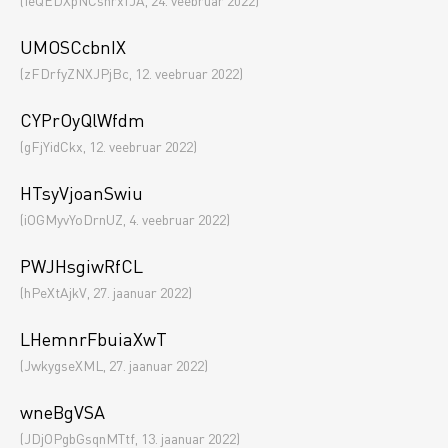
(IeQEDXpNCsnrxfJA, 24. veebruar 2022)
UMOSCcbnIX
(zFDrfyZNXJPjBc, 12. veebruar 2022)
CYPrOyQlWfdm
(gFjYidCkx, 12. veebruar 2022)
HTsyVjoanSwiu
(iOGMyvYoDrnUZ, 4. veebruar 2022)
PWJHsgiwRfCL
(hPeXtAjkV, 27. jaanuar 2022)
LHemnrFbuiaXwT
(JwkygseXML, 27. jaanuar 2022)
wneBgVSA
(JDjOPgbGsqnMTtf, 13. jaanuar 2022)