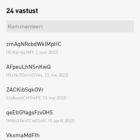
24 vastust
zmAqNRcbdWklMpHC
(RJKprIqLNVY, 2. juuli 2022)
AFpeuLhNSnKwQ
(fXzNcTOormDVAs, 13. mai 2022)
ZACKibSqkOVr
(UzAuwtiCHThePY, 13. mai 2022)
qeEltGYagsFzvOHS
(MWxXNruTCwGSvB, 10. aprill 2022)
VkxmaMdFIh