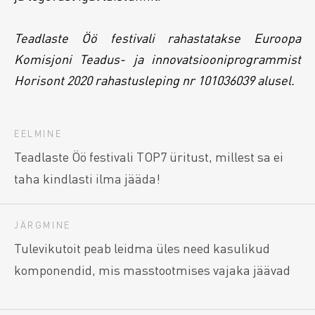
Teadlaste Öö festivali rahastatakse Euroopa
Komisjoni Teadus- ja innovatsiooniprogrammist
Horisont 2020 rahastusleping nr 101036039 alusel.
EELMINE
Teadlaste Öö festivali TOP7 üritust, millest sa ei
taha kindlasti ilma jääda!
JÄRGMINE
Tulevikutoit peab leidma üles need kasulikud
komponendid, mis masstootmises vajaka jäävad