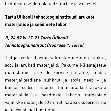
toiduteaduse-demolauad suurtele ja väikestele.
Tartu Ülikooli tehnoloogiainstituudi arukate
materjalide ja seadmete labor
R, 24.09 kl 17-21 Tartu Ülikooli
tehnoloogiainstituut (Nooruse 1, Tartu)
Toit ja bakterid, vahu valmistamine ning suhkur,
sool ja arukad materjalid. Pakume külastajatele
maiustamist ja selle kõrvale näitame, kuidas
materjaliteadlane suhkrut ja soola näeb – ja
kuidas sellest inspireerituna luuakse arukate
materjalide ja seadmete laboris inimestele
vajalikke materjale 30 minuti kaupa eksperimente
ja tegevust igal täistunnil.