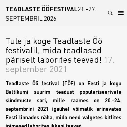
TEADLASTE
ÖÖ
FESTIVAL
21.-27. 
SEPTEMBRIL 2026
Tule ja koge Teadlaste Öö
festivalil, mida teadlased
päriselt laborites teevad!
17.
september 2021
Teadlaste Öö festival (TÖF) on Eesti ja kogu
Baltikumi suurim teadust populariseerivate
sündmuste sari, mille raames on 20.-24.
septembrini 2021 igaühel võimalik erinevates
Eesti linnades näha, mida need valgetes kitlites
inimesed laborites ikkagi teevad.