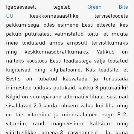
Igapäevaselt tegeleb
Green Bite
OÜ
keskkonnasäästlike tervisetoodete
pakkumisega, olles esimene Eesti ettevõte, kes
pakub putukatest valmistatud toitu, et muuta
meie toidulaud amps ampsult tervislikumaks
ning keskkonnasõbralikumaks. Valikus on
näiteks koostöös Eesti teadlastega välja töötatud
kilgileivad ning kilgibatoonid. Kas teadsite, et
Eestis on lubatud kasvatada ja turustada
inimestele toiduks putukaid, kokku 8 putukaliiki!
Kilgid on suurepärane alternatiiv lihale, sest nad
sisaldavad 2-3 korda rohkem valku kui liha ning
on täis vitamiine ja mineraalained nagu B12-
vitamiin, raud, magneesium, kaltsium ning
väärtuslikke omega-3 rasvhappeid. Ja kuna