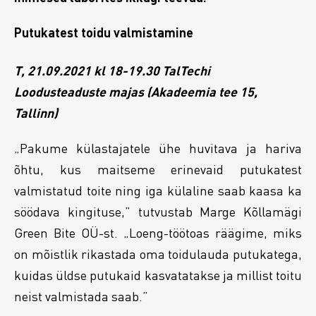
Putukatest toidu valmistamine
T, 21.09.2021 kl 18-19.30 TalTechi
Loodusteaduste majas (Akadeemia tee 15,
Tallinn)
„Pakume külastajatele ühe huvitava ja hariva
õhtu, kus maitseme erinevaid putukatest
valmistatud toite ning iga külaline saab kaasa ka
söödava kingituse,” tutvustab Marge Kõllamägi
Green Bite OÜ-st. „Loeng-töötoas räägime, miks
on mõistlik rikastada oma toidulauda putukatega,
kuidas üldse putukaid kasvatatakse ja millist toitu
neist valmistada saab.”