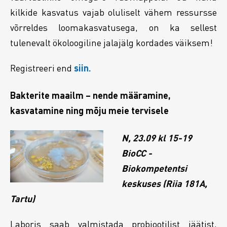
kilkide kasvatus vajab oluliselt vähem ressursse
võrreldes loomakasvatusega, on ka sellest
tulenevalt ökoloogiline jalajälg kordades väiksem!
Registreeri end
siin.
Bakterite maailm – nende määramine,
kasvatamine ning mõju meie tervisele
N, 23.09 kl 15-19
BioCC -
Biokompetentsi
keskuses (Riia 181A,
Tartu)
Laboris saab valmistada probiootilist jäätist,