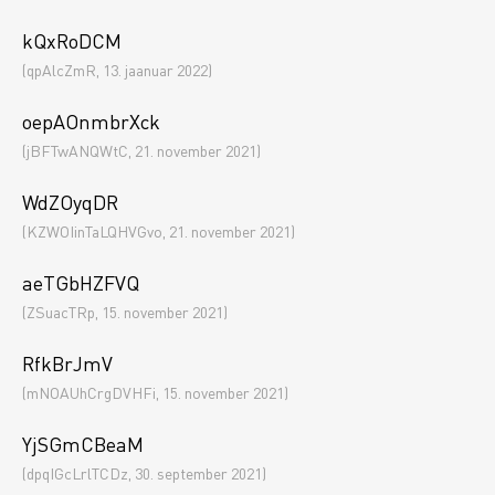
kQxRoDCM
(qpAlcZmR, 13. jaanuar 2022)
oepAOnmbrXck
(jBFTwANQWtC, 21. november 2021)
WdZOyqDR
(KZWOIinTaLQHVGvo, 21. november 2021)
aeTGbHZFVQ
(ZSuacTRp, 15. november 2021)
RfkBrJmV
(mNOAUhCrgDVHFi, 15. november 2021)
YjSGmCBeaM
(dpqIGcLrlTCDz, 30. september 2021)